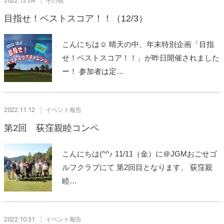
2022.12.04
その他
目指せ！ベストスコア！！（12/3）
こんにちは☺ 晴天の中、年末特別企画「目指
せ！ベストスコア！！」が昨日開催されました
ー！ 参加者は定…
2022.11.12
イベント報告
第2回 荻窪親睦コンペ
こんにちは(^^♪ 11/11（金）に＠JGMおごせゴ
ルフクラブにて 第2回目となります、 荻窪親
睦…
2022.10.31
イベント報告